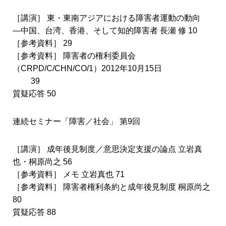
［講演］ 東・東南アジアにおける障害者運動の動向
―中国、台湾、香港、そして知的障害者 長瀬 修 10
［参考資料］ 29
［参考資料］ 障害者の権利委員会
（CRPD/C/CHN/CO/1）2012年10月15日
39
質疑応答 50
連続セミナー「障害／社会」 第9回
［講演］ 成年後見制度／意思決定支援の論点 立岩真
也・桐原尚之 56
［参考資料］ メモ 立岩真也 71
［参考資料］ 障害者権利条約と成年後見制度 桐原尚之
80
質疑応答 88