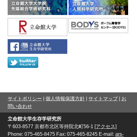
サイトポリシー
|
個人情報保護方針
|
サイトマップ
|
お
問い合わせ
立命館大学生存学研究所
〒603-8577 京都市北区等持院北町56-1
[アクセス]
Phone: 075-465-8475 Fax: 075-465-8245 E-mail:
ars-