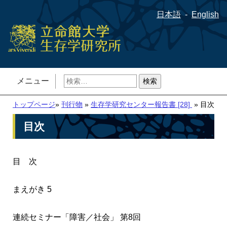
日本語
English
検
メニュー
索:
トップページ
»
刊行物
»
生存学研究センター報告書 [28]
» 目次
目次
目 次
まえがき 5
連続セミナー「障害／社会」 第8回