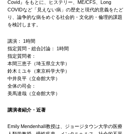
Covid』をもとに、ヒステリー、ME/CFS、Long
COVIDなど「見えない病」の歴史と現代的意義をたど
り、論争的な病をめぐる社会的・文化的・倫理的課題
を検討します。
講演： 1時間
指定質問・総合討論： 1時間
指定質問者：
本間三恵子（埼玉県立大学）
鈴木ミユキ（東京科学大学）
中井良平（立命館大学）
全体の司会：
美馬達哉（立命館大学）
講演者紹介・近著
Emily Mendenhall教授は、ジョージタウン大学の医療
人類学教授。慢性疾患、メンタルヘルス、社会的不平