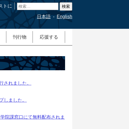
検
ストに
索:
日本語
English
刊行物
応援する
3日に刊行されました。
ップしました。
大学院課窓口にて無料配布されま