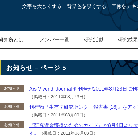
文字を大きくする
背景色を黒くする
画像をテキ
研究所とは
メンバー一覧
研究活動
研究成果
お知らせ – ページ 5
お知らせ
Ars Vivendi Journal 創刊号が2011年8月2
（掲載日：2011年08月23日）
お知らせ
刊行物『生存学研究センター報告書 [16]』をア
（掲載日：2011年08月09日）
お知らせ
『研究資金獲得のためのガイド』が8月4日より
す。
（掲載日：2011年08月03日）