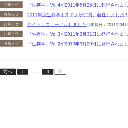
お知らせ
『生存学』Vol.4が2011年5月25日に刊行されま
お知らせ
2011年度生存学ポスドク研究員、着任しました
お知らせ
サイトリニューアルしました
（掲載日：2011年04
お知らせ
『生存学』Vol.3が2011年3月31日に発行されま
お知らせ
『生存学』Vol.2が2010年3月20日に発行されま
投
稿
前へ
1
…
4
5
の
ペ
ー
ジ
送
り