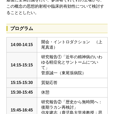
この概念の思想的射程や臨床的有効性について検討す
ることとしたい。
プログラム
開会・イントロダクション （上
14:00-14:15
尾真道）
研究報告①「近年の精神病のいわ
ゆる軽症化とサントームについ
14:15-15:15
て」
菅原誠一（東尾張病院）
15:15-15:30
質疑応答
15:30-15:45
休憩
研究報告②「歴史から無時間へ：
後期ラカン再検討」
15:45-16:45
信友建志（鹿児島大学准教授：思