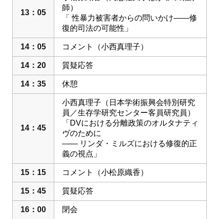
師）
13：05
「 性暴力被害者からの問いかけ――修
復的司法の可能性」
14：05
コメント（小西真理子）
14：20
質疑応答
14：35
休憩
小西真理子（日本学術振興会特別研究
員／生存学研究センター客員研究員）
「DVにおける分離政策のオルタナティ
14：45
ヴのために
―― リンダ・ミルズにおける修復的正
義の視点」
15：15
コメント（小松原織香）
15：45
質疑応答
16：00
閉会