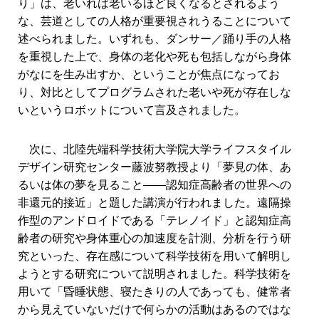
り」は、老いれば老いるほど良くなるとされるよう
な、芸道としての人格が重要視されうることについて
述べられました。いずれも、ダンサー／踊り手の人格
を重視した上で、身体の老化や死も包括しながら身体
がなにを生み出すか、ということが焦点になってお
り、対比としてプログラムされた老いや死が存在しな
いというロボットについて言及されました。
次に、北陸先端科学技術大学院大学ライフスタイル
デザイン研究センター藤波努教授より「夢見の体、あ
るいは体の夢を見ること――認知症高齢者の世界への
非還元的接近」と題した講演が行われました。遠隔操
作型のアンドロイドである「テレノイド」と認知症高
齢者の研究や身体重心の加速度を計測、分析を行う研
究といった、存在感について科学技術を用いて解明し
ようとする研究について説明されました。科学技術を
用いて「昏睡状態、寝たきりの人であっても、健常者
から見えていないだけで何らかの活動はあるのではな