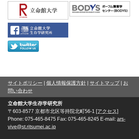
サイトポリシー
|
個人情報保護方針
|
サイトマップ
|
お
問い合わせ
立命館大学生存学研究所
〒603-8577 京都市北区等持院北町56-1
[アクセス]
Phone: 075-465-8475 Fax: 075-465-8245 E-mail:
ars-
vive@st.ritsumei.ac.jp