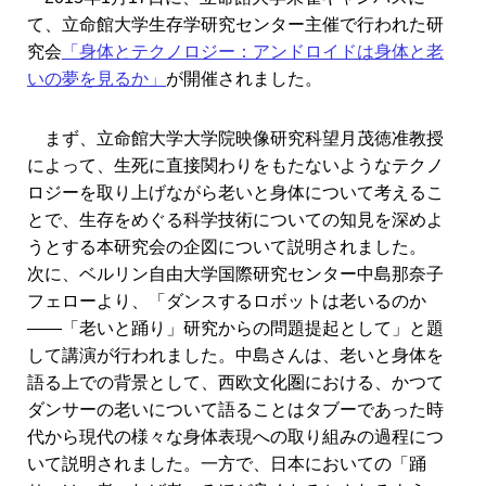
て、立命館大学生存学研究センター主催で行われた研
究会
「身体とテクノロジー：アンドロイドは身体と老
いの夢を見るか」
が開催されました。
まず、立命館大学大学院映像研究科望月茂徳准教授
によって、生死に直接関わりをもたないようなテクノ
ロジーを取り上げながら老いと身体について考えるこ
とで、生存をめぐる科学技術についての知見を深めよ
うとする本研究会の企図について説明されました。
次に、ベルリン自由大学国際研究センター中島那奈子
フェローより、「ダンスするロボットは老いるのか
――「老いと踊り」研究からの問題提起として」と題
して講演が行われました。中島さんは、老いと身体を
語る上での背景として、西欧文化圏における、かつて
ダンサーの老いについて語ることはタブーであった時
代から現代の様々な身体表現への取り組みの過程につ
いて説明されました。一方で、日本においての「踊