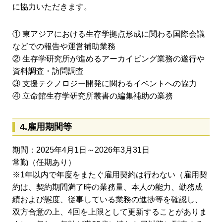
に協力いただきます。
① 東アジアにおける生存学拠点形成に関わる国際会議
などでの報告や運営補助業務
② 生存学研究所が進めるアーカイビング業務の遂行や
資料調査・訪問調査
③ 支援テクノロジー開発に関わるイベントへの協力
④ 立命館生存学研究所叢書の編集補助の業務
4.雇用期間等
期間：2025年4月1日～2026年3月31日
常勤（任期あり）
※1年以内で年度をまたぐ雇用契約は行わない（雇用契
約は、契約期間満了時の業務量、本人の能力、勤務成
績および態度、従事している業務の進捗等を確認し、
双方合意の上、4回を上限として更新することがありま