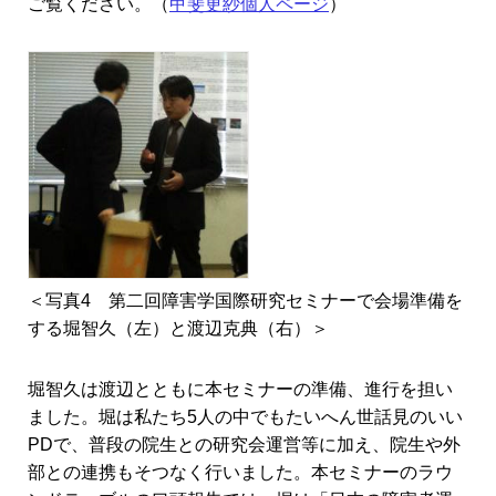
ご覧ください。（
甲斐更紗個人ページ
）
＜写真4 第二回障害学国際研究セミナーで会場準備を
する堀智久（左）と渡辺克典（右）＞
堀智久は渡辺とともに本セミナーの準備、進行を担い
ました。堀は私たち5人の中でもたいへん世話見のいい
PDで、普段の院生との研究会運営等に加え、院生や外
部との連携もそつなく行いました。本セミナーのラウ