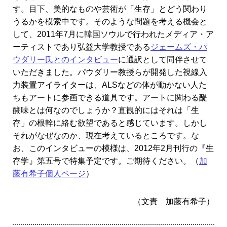
す。目下、美的なものや芸術が「生存」とどう関わり
うるかを模索中です。そのような問題を考える機会と
して、2011年7月に韓国ソウルで行われたメディア・ア
ーティストであり弘益大学教授である
ジェームズ・パ
ウダリー氏とのインタビュー
に通訳として同伴させて
いただきました。パウダリー教授らが開発した視線入
力装置アイライターは、ALSなどの体が動かない人た
ちもアートに参画できる道具です。アートに関わる醍
醐味とは何なのでしょうか？直観的にはそれは「生
存」の根幹に絡む欲望であると感じています。しかし
それがなぜなのか、現在考えているところです。な
お、このインタビューの模様は、2012年2月刊行の『生
存学』第五号で特集予定です。ご期待ください。（
加
藤有希子個人ページ
）
（文責 加藤有希子）