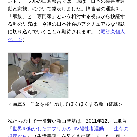
ンドテーブルの口頭報告では、堀は「日本の障害者運
動と家族」について発表しました。障害者の運動を、
「家族」と「専門家」という相対する視点から検証す
る堀の研究は、今後の日本社会のアクチュアルな問題
に切り込んでいくことが期待されます。（
堀智久個人
ページ
）
＜写真5 自著を袋詰めしてほくほくする新山智基＞
私たちの中で一番若い新山智基は、2011年12月に単著
『
世界を動かしたアフリカのHIV陽性者運動――生存の
視座から
』（生活書院）を早くも出版しました。何ご