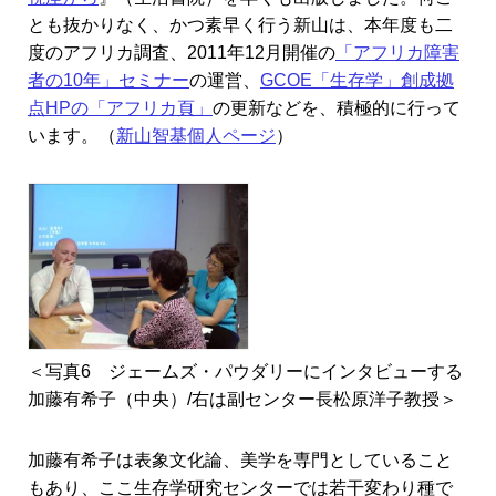
とも抜かりなく、かつ素早く行う新山は、本年度も二
度のアフリカ調査、2011年12月開催の
「アフリカ障害
者の10年」セミナー
の運営、
GCOE「生存学」創成拠
点HPの「アフリカ頁」
の更新などを、積極的に行って
います。（
新山智基個人ページ
）
＜写真6 ジェームズ・パウダリーにインタビューする
加藤有希子（中央）/右は副センター長松原洋子教授＞
加藤有希子は表象文化論、美学を専門としていること
もあり、ここ生存学研究センターでは若干変わり種で