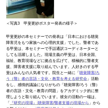
＜写真3 甲斐更紗ポスター発表の様子＞
甲斐更紗の本セミナーでの発表は「日本における聴覚
障害児をもつ家族への心理的支援」でした。聾者であ
る甲斐は、本セミナーで手話通訳コーディネーターと
しても活躍しました。現場主義の甲斐は、日本全国、
福祉、教育現場などに拠点を広げて、積極的に聾者支
援、障害者支援に取り組んでいます。人好きのする甲
斐はみんなの人気者です。院生と一緒に「
聴覚障害/ろ
う（聾）者の言語・文化・教育を考える研究会
」活動
をし、感情的議論になりがちの「聴覚障害/ろう（聾）
者の言語・文化・教育の問題」をアカデミック的に整
理しようと取り組んでいます。彼女の活動の一端は、
「
『研究の現場』:聴覚障害/聾者支援の現場から
」から