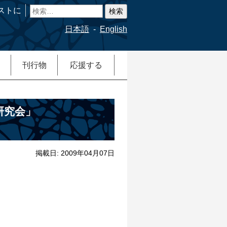
検
ストに
索:
日本語
English
刊行物
応援する
研究会」
掲載日: 2009年04月07日