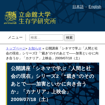
日本語
English
検
メニュー
索:
トップページ
»
お知らせ
» 公開講座「シネマで学ぶ「人間と社
会の現在」シリーズ2「“裁き”のそのあとで――加害といかに向
き合うか」「カナリア」上映会」2009/07/18（土）
公開講座「シネマで学ぶ「人間と社
会の現在」シリーズ2「“裁き"のその
あとで――加害といかに向き合う
か」「カナリア」上映会」
2009/07/18（土）