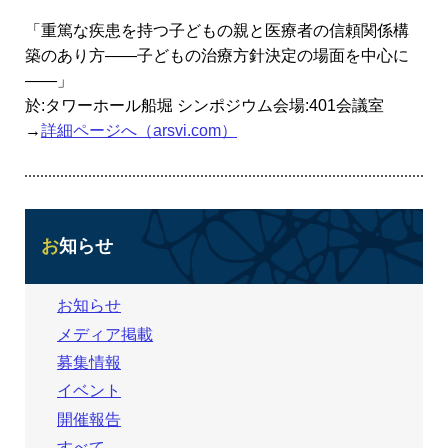
「重篤な疾患を持つ子どもの親と医療者の信頼関係構
築のあり方――子どもの治療方針決定の場面を中心に
――」
於:タワーホール船堀 シンポジウム会場:401会議室
→
詳細ページへ（arsvi.com）
お知らせ
お知らせ
メディア掲載
募集情報
イベント
開催報告
すべて