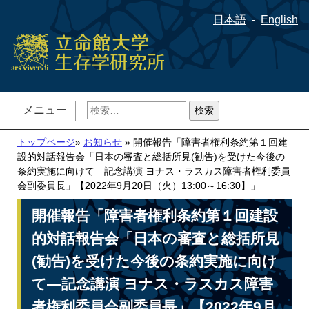
日本語
English
検
メニュー
索:
トップページ
»
お知らせ
» 開催報告「障害者権利条約第１回建
設的対話報告会「日本の審査と総括所見(勧告)を受けた今後の
条約実施に向けて―記念講演 ヨナス・ラスカス障害者権利委員
会副委員長」【2022年9月20日（火）13:00～16:30】」
開催報告「障害者権利条約第１回建設
的対話報告会「日本の審査と総括所見
(勧告)を受けた今後の条約実施に向け
て―記念講演 ヨナス・ラスカス障害
者権利委員会副委員長」【2022年9月