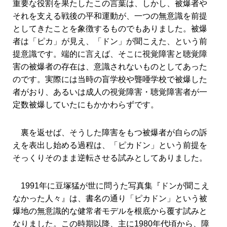
重要な役割を果たしたこの言葉は、しかし、被爆者や
それを支える戦後の平和運動が、一つの無意識を前提
としてきたことを象徴するものでもありました。被爆
者は「ピカ」が見え、「ドン」が聞こえた、という前
提意識です。端的に言えば、そこに視覚障害と聴覚障
害の被爆者の存在は、意識されないものとしてあった
のです。実際には当時の盲学校や聾唖学校で被爆した
者がおり、あるいは成人の視覚障害・聴覚障害者が一
定数被爆していたにもかかわらずです。
裏を返せば、そうした障害をもつ被爆者が自らの訴
えを表出し始める過程は、「ピカドン」という前提を
そっくりそのまま逆転させる試みとしてありました。
1991年に豆塚猛が世に問うた写真集『ドンが聞こえ
なかった人々』は、書名の通り「ピカドン」という被
爆地の無意識的な健常者モデルを根底から覆す試みと
なりました。この時期以降、主に1980年代頃から、障