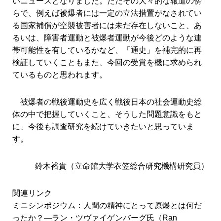
いニュースとなりました。ただその大々的な報道の傍
らで、例えば被爆者には一定の立法措置がなされてい
る国家補償が空襲被害者には未だ存在しないこと、あ
るいは、障害者運動と被爆者運動が今後どのような連
帯可能性を有しているかなど、「通史」を補完的に再
検証していくこともまた、今回の受賞を機に求められ
ているものと思われます。
被爆者の戦後運動史を広く戦後日本の社会運動史総
体の中で把握していくこと、そうした問題意識をもと
に、今後も調査研究を続けていきたいと思っていま
す。
鈴木裕貴（立命館大学衣笠総合研究機構研究員）
関連リンク
ミニシンポジウム：人間の精神にとって原爆とは何だ
ったか？―ラン・ツヴァイゲンバーグ氏（Ran