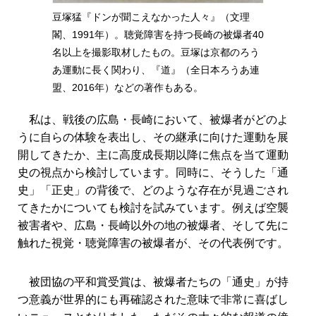
豆塚猛『ドンが聞こえなかった人々』（文理
閣、1991年）。聴覚障害を持つ長崎の被爆者40
名以上を撮影取材したもの。豆塚は京都のろう
あ運動に長く関わり、『道』（全日本ろうあ連
盟、2016年）などの著作もある。
私は、戦後の広島・長崎において、被爆者がどのよ
うに自らの体験を表出し、その継承に向けた運動を展
開してきたか、主に高度成長期以降に焦点を当て運動
史の視点から検討しています。同時に、そうした「通
史」「正史」の背後で、どのような存在が見過ごされ
てきたかについても検討を試みています。例えば空襲
被害者や、広島・長崎以外の地の被爆者、そして先に
触れた視覚・聴覚障害の被爆者が、その代表例です。
被団協の平和賞受賞は、被爆者たちの「通史」が持
つ意義が世界的にも再確認された意味で非常に喜ばし