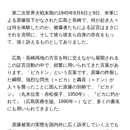
第二次世界大戦末期の1945年8月6日と9日、米軍に
よる原爆投下がなされた広島と長崎で、何が起き人々
は何を体験したのか。被爆者たちによる証言はまさに
それを克明に、そして彼ら彼女ら自身の存在をもっ
て、強く訴えるものとしてありました。
広島・長崎両地の方言を時に交えながら展開される
この証言活動の中で、頻繁に用いられてきた言葉があ
ります。「ピカドン」という言葉です。原爆の炸裂し
た瞬間、強烈な閃光（＝ピカ）と轟音（＝ドン）が
人々を襲ったことに因んだ原爆の別称で、『ピカド
ン』（丸木位里・赤松俊子、1950年）、『ピカに灼か
れて』（広島医療生協、1990年～）など、多くの書名
にも用いられてきました。
原爆被害の実態を国内外に広く訴求していく上でも