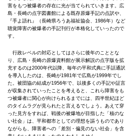
害をもつ被爆者の存在に光が当てられていきます。広
島・長崎の点字図書館による既存原爆手記の点訳や、
『手よ語れ』（長崎県ろうあ福祉協会、1986年）など
聴覚障害の被爆者の手記刊行が本格化していったので
す。
行政レベルの対応としてはさらに後年のこととな
り、広島・長崎の原爆資料館が展示解説の点字版を拡
充するのは2000年代以降、毎年の平和式典に手話通訳
を導入したのは、長崎が1981年で広島が1999年でし
た。被団協の結成が1956年で、以後多くの手記や証言
が収集されていったことを考えると、これら障害をも
つ被爆者に関心が向けられるまでには、四半世紀ほど
のタイムラグが見られたと言えるでしょう。あえて穿
った見方をすれば、戦後の被爆地が目指した「核のな
い社会」は、平和都市としての理想を謳うものであり
ながらも、障害者への「差別・偏見のない社会」を含