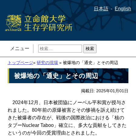
日本語
English
検
メニュー
索:
トップページ
»
研究の現場
» 被爆地の「通史」とその周辺
被爆地の「通史」とその周辺
掲載日: 2025年01月01日
2024年12月、日本被団協にノーベル平和賞が授与さ
れました。80年前の原爆被害とその惨禍を訴え続けて
きた被爆者の存在が、戦後の国際政治における「核の
タブーNuclear Taboo」確立に、多大な貢献をしてきた
というのが今回の受賞理由とされました。