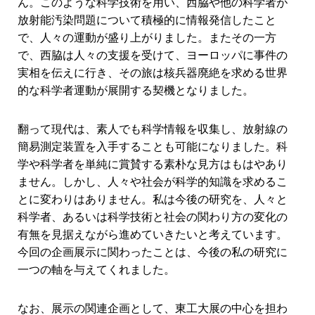
ん。このような科学技術を用い、西脇や他の科学者が
放射能汚染問題について積極的に情報発信したこと
で、人々の運動が盛り上がりました。またその一方
で、西脇は人々の支援を受けて、ヨーロッパに事件の
実相を伝えに行き、その旅は核兵器廃絶を求める世界
的な科学者運動が展開する契機となりました。
翻って現代は、素人でも科学情報を収集し、放射線の
簡易測定装置を入手することも可能になりました。科
学や科学者を単純に賞賛する素朴な見方はもはやあり
ません。しかし、人々や社会が科学的知識を求めるこ
とに変わりはありません。私は今後の研究を、人々と
科学者、あるいは科学技術と社会の関わり方の変化の
有無を見据えながら進めていきたいと考えています。
今回の企画展示に関わったことは、今後の私の研究に
一つの軸を与えてくれました。
なお、展示の関連企画として、東工大展の中心を担わ