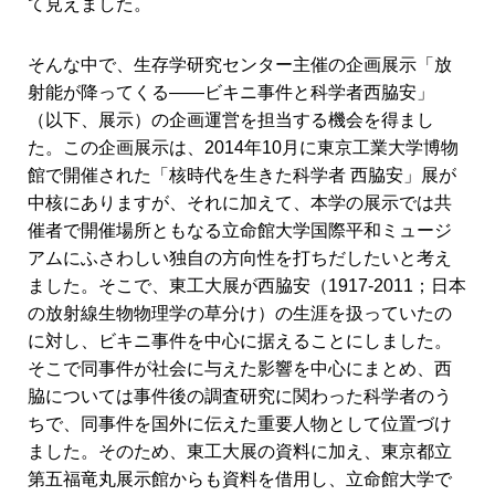
て見えました。
そんな中で、生存学研究センター主催の企画展示「放
射能が降ってくる――ビキニ事件と科学者西脇安」
（以下、展示）の企画運営を担当する機会を得まし
た。この企画展示は、2014年10月に東京工業大学博物
館で開催された「核時代を生きた科学者 西脇安」展が
中核にありますが、それに加えて、本学の展示では共
催者で開催場所ともなる立命館大学国際平和ミュージ
アムにふさわしい独自の方向性を打ちだしたいと考え
ました。そこで、東工大展が西脇安（1917-2011；日本
の放射線生物物理学の草分け）の生涯を扱っていたの
に対し、ビキニ事件を中心に据えることにしました。
そこで同事件が社会に与えた影響を中心にまとめ、西
脇については事件後の調査研究に関わった科学者のう
ちで、同事件を国外に伝えた重要人物として位置づけ
ました。そのため、東工大展の資料に加え、東京都立
第五福竜丸展示館からも資料を借用し、立命館大学で