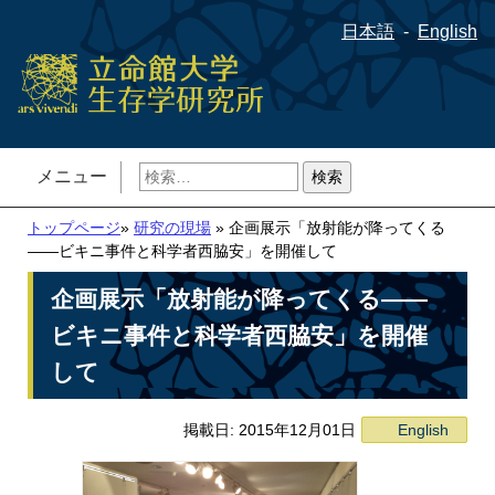
日本語
English
検
メニュー
索:
トップページ
»
研究の現場
» 企画展示「放射能が降ってくる
――ビキニ事件と科学者西脇安」を開催して
企画展示「放射能が降ってくる――
ビキニ事件と科学者西脇安」を開催
して
掲載日: 2015年12月01日
English