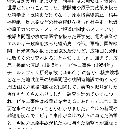
研究は多分野にまたがる、簡単には見通せない複雑な
世界だということでした。核開発や原子力政策を扱っ
た科学史・技術史だけでなく、原水爆実験禁止、核兵
器廃絶、反原発などの社会運動を扱った社会史、原爆
や原子力のマス・メディア報道に関するメディア史、
被爆者問題や放射線医学を扱った医学史、電力事業や
エネルギー政策を扱った経済史、冷戦、軍縮、国際機
関、日米関係を扱った国際政治史など、広範囲な分野
に数多くの研究があることを知りました。加えて、広
島・長崎の原爆（1945年）、ビキニ事件（1954年）、
チェルノブイリ原発事故（1986年）のほか、核実験場
となった地域住民の被曝問題や核関連施設で働く人や
周辺住民の被曝問題などに関して、実態を掘り起した
著作もたくさんありました。調査を進めていくにつ
れ、ビキニ事件は核問題を考えるにあたって非常に重
要な事件だということがわかりました。当時の新聞や
雑誌を読んで、ビキニ事件が当時の人々に与えた衝撃
と、今回の原発事故が私たちに与えた衝撃とが重なっ