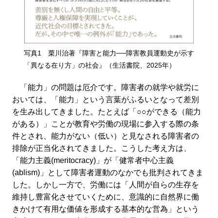
写真1 栗川治著『障害と能力──障害教員運動史が示す
「異なる在り方」の社会』（生活書院、2025年）
「能力」の問題は厄介です。障害者の就学や就労に
おいては、「能力」という言葉がふるいとなって差別
を生み出してきました。たとえば「○○ができる（能力
がある）」ことが教育や労働の現場に参入する際の条
件とされ、能力がない（低い）と見なされる障害者の
排除が正当化されてきました。こうした考え方は、
「能力主義(meritocracy)」が「健常者中心主義
(ablism)」として障害者運動のなかでも批判されてきま
した。しかし一方で、労働には「人間が自らの生存を
維持し豊富化させていくために、意識的に自然界に働
きかけて有用な価値を形成する基本的な営為」という