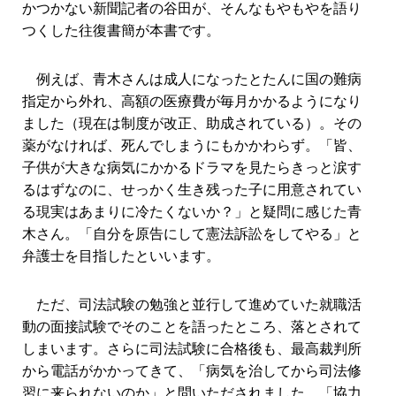
かつかない新聞記者の谷田が、そんなもやもやを語り
つくした往復書簡が本書です。
例えば、青木さんは成人になったとたんに国の難病
指定から外れ、高額の医療費が毎月かかるようになり
ました（現在は制度が改正、助成されている）。その
薬がなければ、死んでしまうにもかかわらず。「皆、
子供が大きな病気にかかるドラマを見たらきっと涙す
るはずなのに、せっかく生き残った子に用意されてい
る現実はあまりに冷たくないか？」と疑問に感じた青
木さん。「自分を原告にして憲法訴訟をしてやる」と
弁護士を目指したといいます。
ただ、司法試験の勉強と並行して進めていた就職活
動の面接試験でそのことを語ったところ、落とされて
しまいます。さらに司法試験に合格後も、最高裁判所
から電話がかかってきて、「病気を治してから司法修
習に来られないのか」と問いただされました。「協力