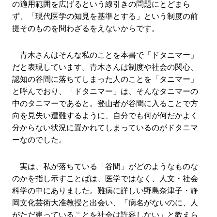
の適用範囲を広げるという線引きの問題にとどまら
ず、「現代医学の知見を基準とする」という制度の前
提そのものを問わざるをえないからです。
青木さんはそんな私のことを本書で「ドタニマー」
だと表現しています。青木さんは制度や社会の関心、
認知の谷間に落ちてしまった人のことを「タニマー」
と呼んでおり、「ドタニマー」は、そんなタニマーの
中のタニマーであると。登山者が谷間に入ることで方
向を見失い遭難するように、自分でも何が何だかよく
分からない状況に置かれてしまっているのがドタニマ
ーなのでした。
実は、私が落ちている「谷間」がどのようなものな
のかを指し示すことばは、医学ではなく、人文・社会
科学の中にありました。難病に詳しい野島奈津子・静
岡文化芸術大准教授と出会い、「病名がないのに、人
がただ患っていることを社会は許容しない」と教えら