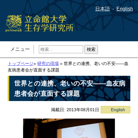
日本語
English
検
メニュー
索:
トップページ
»
研究の現場
» 世界との連携、老いの不安――血
友病患者会が直面する課題
世界との連携、老いの不安――血友病
患者会が直面する課題
掲載日: 2013年08月01日
English