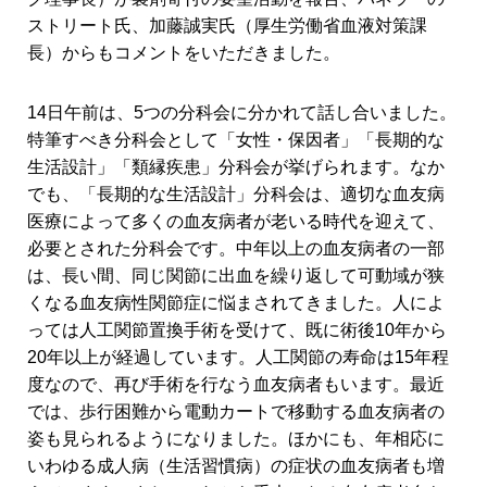
ストリート氏、加藤誠実氏（厚生労働省血液対策課
長）からもコメントをいただきました。
14日午前は、5つの分科会に分かれて話し合いました。
特筆すべき分科会として「女性・保因者」「長期的な
生活設計」「類縁疾患」分科会が挙げられます。なか
でも、「長期的な生活設計」分科会は、適切な血友病
医療によって多くの血友病者が老いる時代を迎えて、
必要とされた分科会です。中年以上の血友病者の一部
は、長い間、同じ関節に出血を繰り返して可動域が狭
くなる血友病性関節症に悩まされてきました。人によ
っては人工関節置換手術を受けて、既に術後10年から
20年以上が経過しています。人工関節の寿命は15年程
度なので、再び手術を行なう血友病者もいます。最近
では、歩行困難から電動カートで移動する血友病者の
姿も見られるようになりました。ほかにも、年相応に
いわゆる成人病（生活習慣病）の症状の血友病者も増