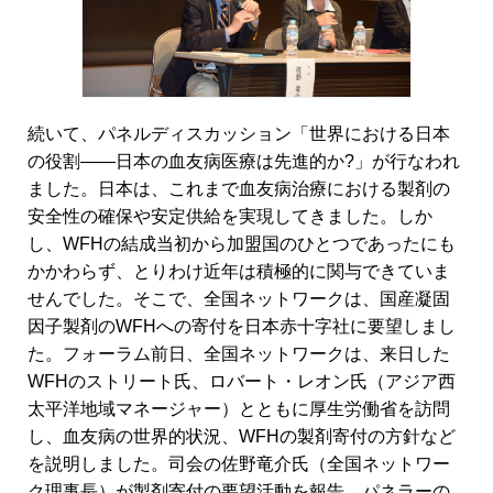
続いて、パネルディスカッション「世界における日本
の役割――日本の血友病医療は先進的か?」が行なわれ
ました。日本は、これまで血友病治療における製剤の
安全性の確保や安定供給を実現してきました。しか
し、WFHの結成当初から加盟国のひとつであったにも
かかわらず、とりわけ近年は積極的に関与できていま
せんでした。そこで、全国ネットワークは、国産凝固
因子製剤のWFHへの寄付を日本赤十字社に要望しまし
た。フォーラム前日、全国ネットワークは、来日した
WFHのストリート氏、ロバート・レオン氏（アジア西
太平洋地域マネージャー）とともに厚生労働省を訪問
し、血友病の世界的状況、WFHの製剤寄付の方針など
を説明しました。司会の佐野竜介氏（全国ネットワー
ク理事長）が製剤寄付の要望活動を報告、パネラーの