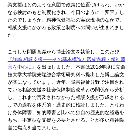
談支援はどのような意図で政策に位置づけられ、いか
なる検討のもと制度化され、今日のように「変容」し
たのでしょうか。精神保健福祉の実践現場のなかで、
相談支援にかかわる政策と制度への問いが生まれまし
た。
こうした問題意識から博士論文を執筆し、このたび
『詳論 相談支援――その基本構造と形成過程・精神障
害を中心に』
を出版しました。本書は2018年度に立命
館大学大学院先端総合学術研究科へ提出した博士論文
が基になっています。近年、障害福祉分野で注目され
ている相談支援を社会保障制度改革との関係から分析
し、これまで言及されなかった相談支援が形成される
までの過程を体系的・通史的に検証しました。とりわ
け身体障害、知的障害と比べて独自の歴史的な経過を
もち、不定型な支援を必要とされることが多い精神障
害に焦点を当てました。