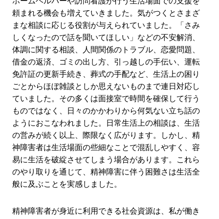
ホームヘルパーや訪問看護が行う生活場面での支援を
頼まれる機会も増えていきました。気がつくとさまざ
まな相談に応じる役割が与えられていました。「さみ
しくなったので話を聞いてほしい」などの不安解消、
体調に関する相談、人間関係のトラブル、恋愛問題、
借金の返済、ゴミの出し方、引っ越しの手伝い、運転
免許証の更新手続き、葬式の手配など、生活上の困り
ごとからほぼ雑談としか思えないものまで連日対応し
ていました。その多くは面接室で時間を確保して行う
ものではなく、日々のかかわりから何気ない立ち話の
ようにおこなわれました。日常生活上の相談は、生活
の営みが続く以上、際限なく広がります。しかし、精
神障害者は生活場面の些細なことで混乱しやすく、容
易に生活を破綻させてしまう場合があります。これら
のやり取りを通じて、精神障害に伴う困難さは生活全
般に及ぶことを実感しました。
精神障害者が身近に利用できる社会資源は、私が働き